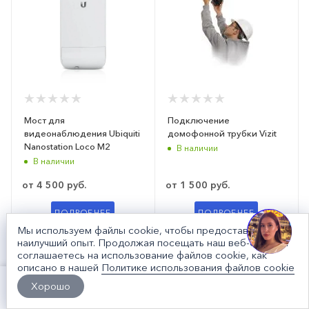
Мост для
Подключение
видеонаблюдения Ubiquiti
домофонной трубки Vizit
Nanostation Loco M2
В наличии
В наличии
от
4 500 руб.
от
1 500 руб.
ПОДРОБНЕЕ
ПОДРОБНЕЕ
Мы используем файлы cookie, чтобы предоставить вам
наилучший опыт. Продолжая посещать наш веб-сайт, вы
соглашаетесь на использование файлов cookie, как
описано в нашей
Политике использования файлов cookie
Хорошо
Корзина
Избранные
Главная
Каталог
Контакты
Кабинет