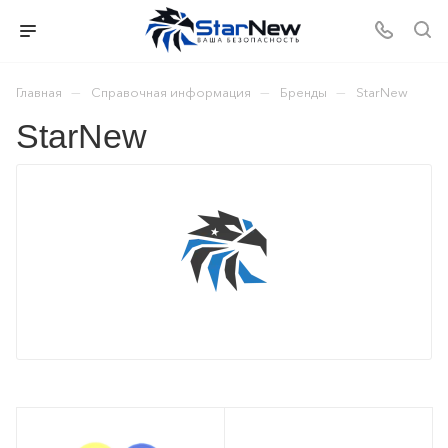
—
—
—
Главная
Справочная информация
Бренды
StarNew
StarNew