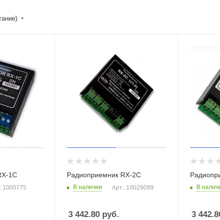
тание)
RX-1C
Радиоприемник RX-2C
Радиопр
В наличии
В налич
: 1000775
Арт.: 10029099
3 442.80
руб.
3 442.8