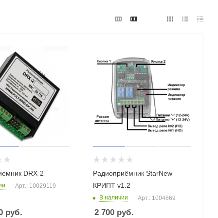
иемник DRX-2
Радиоприёмник StarNew
КРИПТ v1.2
ии
Арт.: 10029119
В наличии
Арт.: 1004869
0
руб.
2 700
руб.