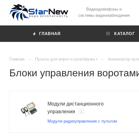
Видеодомофоны и
системы видеонаблюдения
ГЛАВНАЯ
КАТАЛОГ
—
—
Главная
Пульты для ворот и шлагбаума
Анализатор пул
Блоки управления воротам
Модули дистанционного
управления
1
Модули радиоуправления с пультом