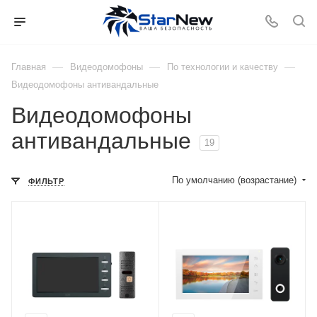
—
—
—
Главная
Видеодомофоны
По технологии и качеству
Видеодомофоны антивандальные
Видеодомофоны
антивандальные
19
По умолчанию (возрастание)
ФИЛЬТР