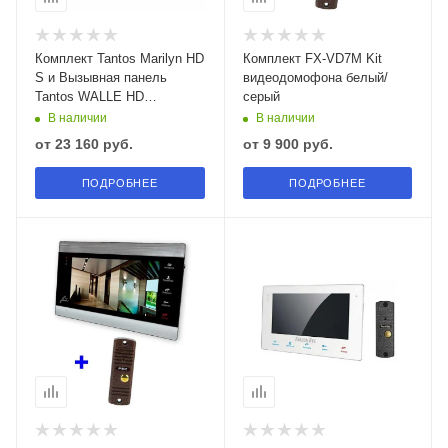
Комплект Tantos Marilyn HD
Комплект FX-VD7M Kit
S и Вызывная панель
видеодомофона белый/
Tantos WALLE HD
серый
видеодомофона
В наличии
В наличии
от
23 160 руб.
от
9 900 руб.
ПОДРОБНЕЕ
ПОДРОБНЕЕ