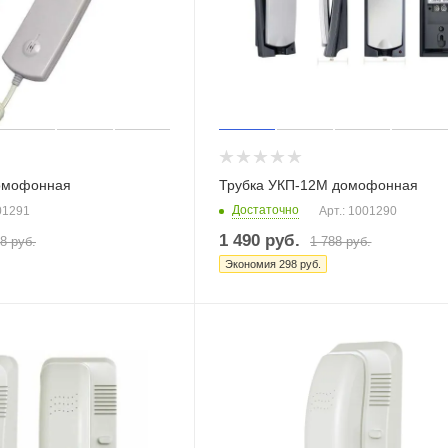
домофонная
Трубка УКП-12М домофонная
Достаточно
01291
Арт.: 1001290
1 490
руб.
68
руб.
1 788
руб.
Экономия
298
руб.