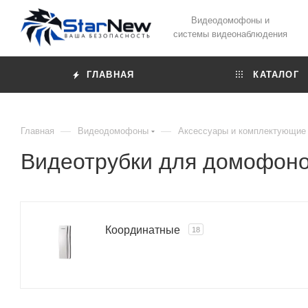
Видеодомофоны и
системы видеонаблюдения
ГЛАВНАЯ
КАТАЛОГ
—
—
Главная
Видеодомофоны
Аксессуары и комплектующие
Видеотрубки для домофон
Координатные
18