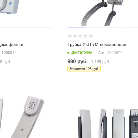
 домофонная
Трубка УКП-7М домофонная
Достаточно
: 1000976
Арт.: 1000977
990
руб.
28
руб.
1 188
руб.
Экономия
198
руб.