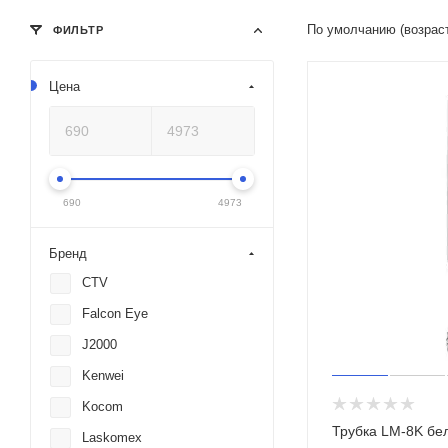
По умолчанию (возрас
ФИЛЬТР
Цена
690
4973
Бренд
CTV
Falcon Eye
J2000
Kenwei
Kocom
Трубка LM-8K б
Laskomex