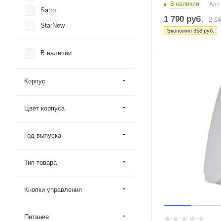
В наличии
Арт.
Satro
1 790
руб.
2 1
StarNew
Экономия
358
руб.
Tantos
В наличии
Vizit
Метаком
Корпус
Цвет корпуса
Год выпуска
Тип товара
Кнопки управления
Питание