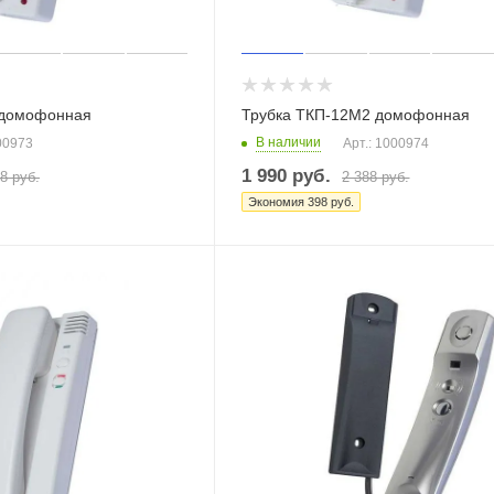
 домофонная
Трубка ТКП-12М2 домофонная
В наличии
00973
Арт.: 1000974
1 990
руб.
48
руб.
2 388
руб.
Экономия
398
руб.