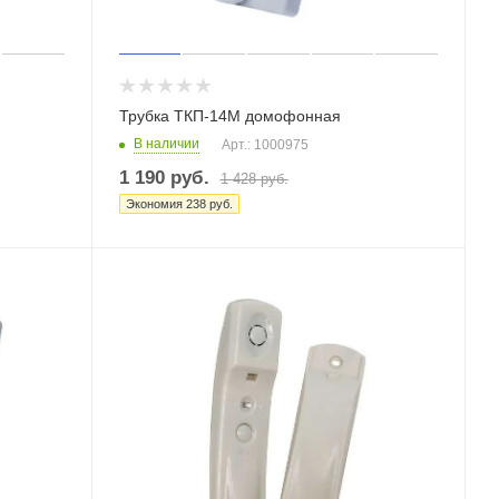
Трубка ТКП-14М домофонная
В наличии
Арт.: 1000975
1 190
руб.
1 428
руб.
Экономия
238
руб.