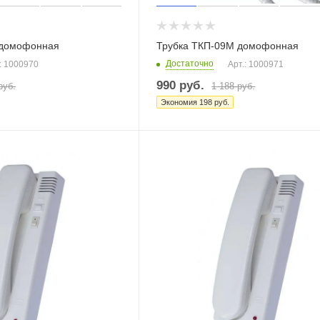
 домофонная
Трубка ТКП-09М домофонная
Достаточно
: 1000970
Арт.: 1000971
990
руб.
руб.
1 188
руб.
Экономия
198
руб.