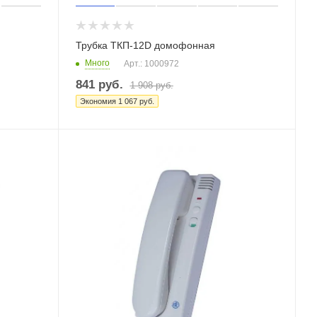
Трубка ТКП-12D домофонная
Много
Арт.: 1000972
841
руб.
1 908
руб.
Экономия
1 067
руб.