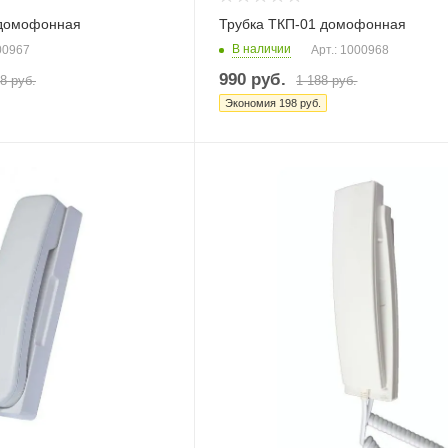
 домофонная
Трубка ТКП-01 домофонная
В наличии
00967
Арт.: 1000968
990
руб.
48
руб.
1 188
руб.
Экономия
198
руб.