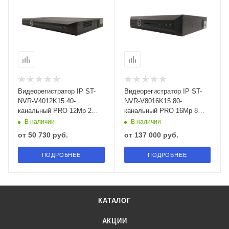
Видеорегистратор IP ST-
Видеорегистратор IP ST-
NVR-V4012K15 40-
NVR-V8016K15 80-
канальный PRO 12Mp 2
канальный PRO 16Mp 8
HDD TOWN (версия 2)
HDD TOWN
В наличии
В наличии
от
50 730 руб.
от
137 000 руб.
ПОДРОБНЕЕ
ПОДРОБНЕЕ
КАТАЛОГ
АКЦИИ