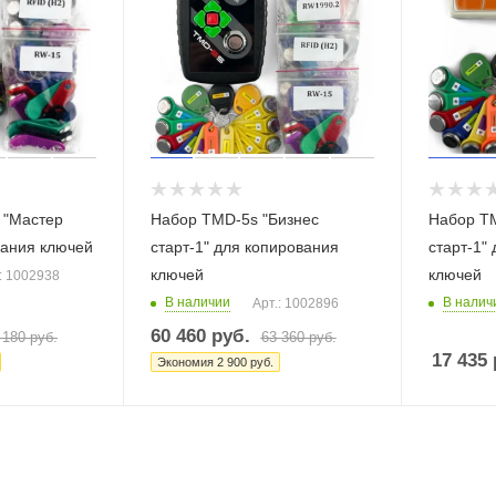
 "Мастер
Набор TMD-5s "Бизнес
Набор TM
вания ключей
старт-1" для копирования
старт-1"
ключей
ключей
: 1002938
В наличии
В налич
Арт.: 1002896
60 460
руб.
 180
руб.
63 360
руб.
17 435
Экономия
2 900
руб.