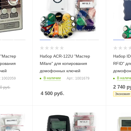
 "Мастер
Набор ACR-122U "Мастер
Набор ID
ирования
Mifare" для копирования
RFID" дл
чей
домофонных ключей
домофон
В наличии
В налич
: 1002059
Арт.: 1001679
2 740
ру
40
руб.
4 500
руб.
Экономия