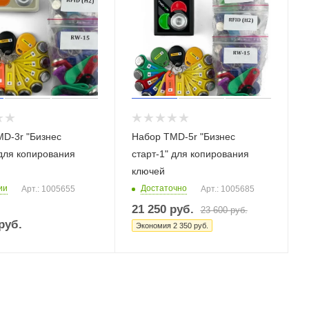
D-3r "Бизнес
Набор TMD-5r "Бизнес
 для копирования
старт-1" для копирования
ключей
ии
Достаточно
Арт.: 1005655
Арт.: 1005685
21 250
руб.
23 600
руб.
руб.
Экономия
2 350
руб.