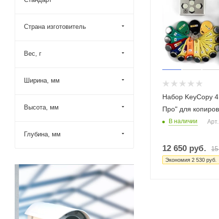
Страна изготовитель
Вес, г
Ширина, мм
Набор KeyCopy 4
Высота, мм
Про" для копиро
В наличии
Арт.
Глубина, мм
12 650
руб.
15
Экономия
2 530
руб.