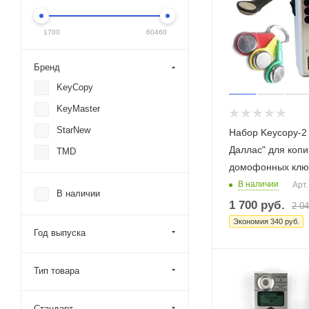
1700
60460
Бренд
KeyCopy
KeyMaster
StarNew
Набор Keycopy-2
Даллас" для коп
TMD
домофонных клю
В наличии
Арт.
В наличии
1 700
руб.
2 0
Экономия
340
руб.
Год выпуска
Тип товара
Стандарт