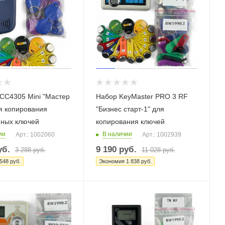
CC4305 Mini "Мастер
Набор KeyMaster PRO 3 RF
я копирования
"Бизнес старт-1" для
ных ключей
копирования ключей
ии
В наличии
Арт.: 1002060
Арт.: 1002939
б.
9 190
руб.
3 288
руб.
11 028
руб.
548
руб.
Экономия
1 838
руб.