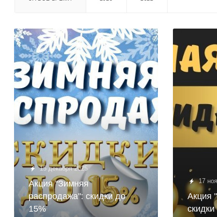
15 декабря 2025
17 но
Акция "Зимняя
распродажа": скидки до
Акция 
15%
скидки