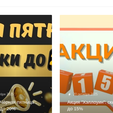
ября 2025
20 октября 2025
"Чёрная пятница":
Акция "Хэллоуин": ск
 до 20%
до 15%