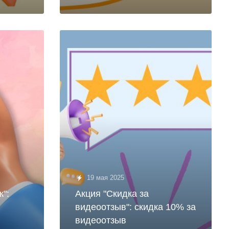
19 мая 2025
к":
Акция "Скидка за
видеоотзыв": скидка 10% за
видеоотзыв