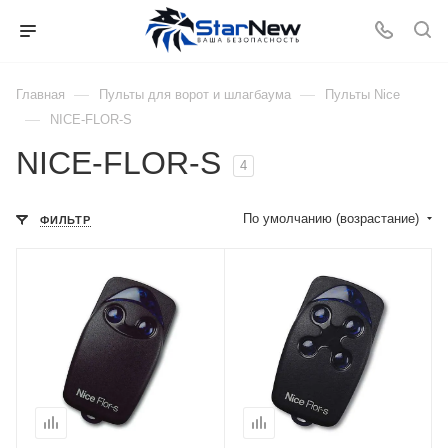
—
—
Главная
Пульты для ворот и шлагбаума
Пульты Nice
—
NICE-FLOR-S
NICE-FLOR-S
4
По умолчанию (возрастание)
ФИЛЬТР