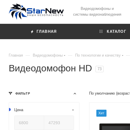
Видеодомофоны и
системы видеонаблюдения
ГЛАВНАЯ
КАТАЛОГ
—
—
Главная
Видеодомофоны
По технологии и качеству
Видеодомофон HD
73
По умолчанию (возрас
ФИЛЬТР
Цена
Хит