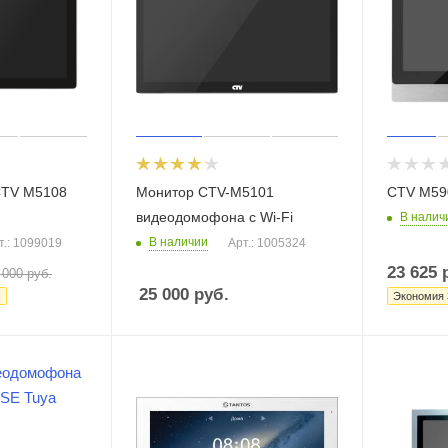
CTV M5108
Монитор CTV-M5101
CTV M59
видеодомофона с Wi-Fi
В налич
В наличии
т.: 1099019
Арт.: 1005324
23 625
р
 000
руб.
25 000
руб.
.
Экономия