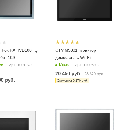
 Fox FX HVD100HQ
CTV M5801: монитор
сбит 10S
домофона с Wi–Fi
Много
ии
Арт.: 1001940
Арт.: 11005802
20 450
руб.
28 620
руб.
00 руб.
Экономия
8 170
руб.