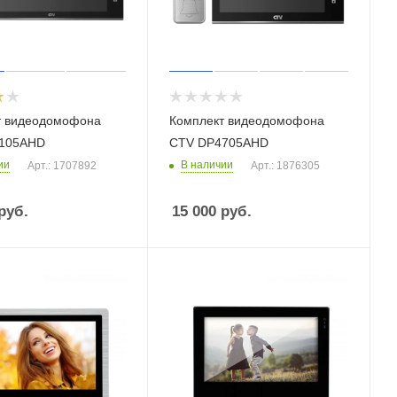
т видеодомофона
Комплект видеодомофона
105AHD
CTV DP4705AHD
ии
В наличии
Арт.: 1707892
Арт.: 1876305
руб.
15 000
руб.