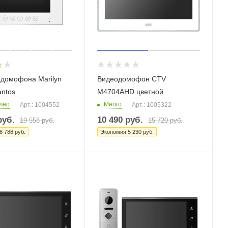
домофона Marilyn
Видеодомофон CTV
antos
M4704AHD цветной
чно
Много
Арт.: 1004552
Арт.: 1005322
уб.
10 490
руб.
19 558
руб.
15 720
руб.
6 788
руб.
Экономия
5 230
руб.