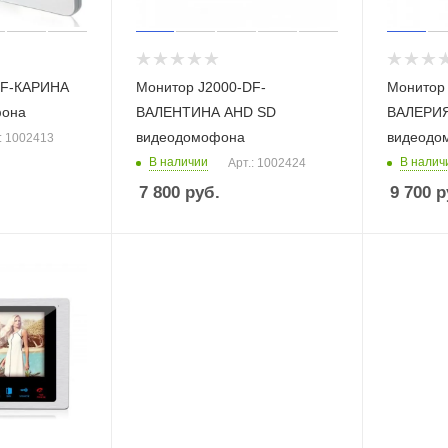
DF-КАРИНА
Монитор J2000-DF-
Монитор
офона
ВАЛЕНТИНА AHD SD
ВАЛЕРИЯ
видеодомофона
видеодо
: 1002413
В наличии
В налич
Арт.: 1002424
7 800
руб.
9 700
р