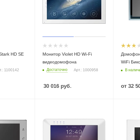
Stark HD SE
Монитор Violet HD Wi-Fi
Домофон
видеодомофона
WiFi Бик
Достаточно
В налич
т.: 1100142
Арт.: 1000958
30 016
руб.
от
32 5