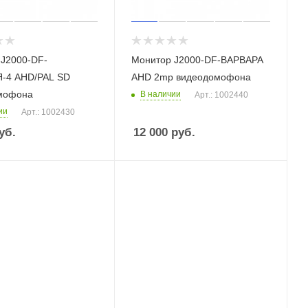
 J2000-DF-
Монитор J2000-DF-ВАРВАРА
-4 AHD/PAL SD
AHD 2mp видеодомофона
мофона
В наличии
Арт.: 1002440
ии
Арт.: 1002430
уб.
12 000
руб.