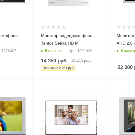
домофона
Монитор видеодомофона
Монитор
Tantos Selina HD M
AHD 2,0
В наличии
В налич
: 1876307
Арт.: 1001933
14 359
руб.
16 410
руб.
22 000
Экономия
2 051
руб.