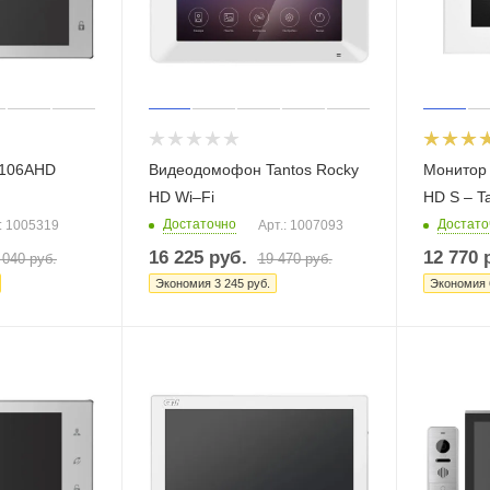
4106AHD
Видеодомофон Tantos Rocky
Монитор 
HD Wi–Fi
HD S – T
Достаточно
Достато
: 1005319
Арт.: 1007093
16 225
руб.
12 770
р
 040
руб.
19 470
руб.
Экономия
3 245
руб.
Экономия