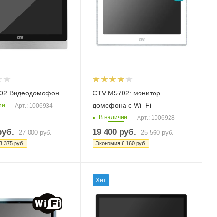
02 Видеодомофон
CTV M5702: монитор
домофона с Wi–Fi
ии
Арт.: 1006934
В наличии
Арт.: 1006928
уб.
19 400
руб.
27 000
руб.
25 560
руб.
3 375
руб.
Экономия
6 160
руб.
Хит