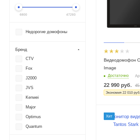
6800
47293
Недорогие домофоны
Бренд
CTV
Видеодомофон 
Image
Fox
Достаточно
Ар
J2000
22 990
руб.
45
JVS
Экономия
22 010
руб
Kenwei
Major
Хит
Optimus
Quantum
Slinex