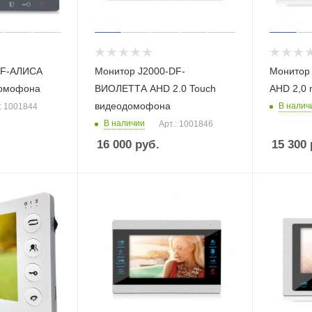
DF-АЛИСА
Монитор J2000-DF-
Монитор
омофона
ВИОЛЕТТА AHD 2.0 Touch
AHD 2,0
видеодомофона
В налич
: 1001844
В наличии
Арт.: 1001846
16 000
руб.
15 300