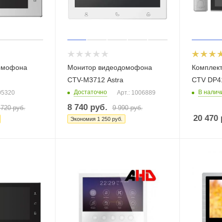
омофона
Монитор видеодомофона
Комплек
CTV-M3712 Astra
CTV DP4
Достаточно
В налич
05320
Арт.: 1006889
8 740
руб.
 720
руб.
9 990
руб.
20 470
Экономия
1 250
руб.