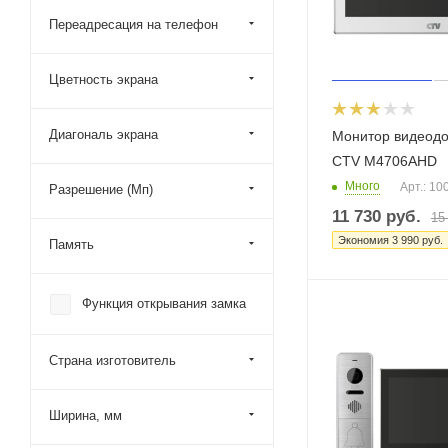
Переадресация на телефон
Цветность экрана
Диагональ экрана
Монитор видеод
CTV M4706AHD
Много
Арт.: 10
Разрешение (Мп)
11 730
руб.
15
Экономия
3 990
руб.
Память
Функция открывания замка
Страна изготовитель
Ширина, мм