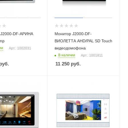
 J2000-DF-АРИНА
Монитор J2000-DF-
 mp
ВИОЛЕТТА AHD/PAL SD Touch
видеодомофона
ии
Арт.: 1002031
В наличии
Арт.: 1001811
руб.
11 250
руб.