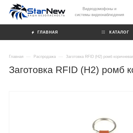
Видеодомофоны и
системы видеонаблюдения
ГЛАВНАЯ
КАТАЛОГ
—
—
Главная
Распродажа
Заготовка RFID (H2) ромб коричнева
Заготовка RFID (H2) ромб 