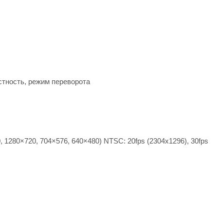
стность, режим переворота
, 1280×720, 704×576, 640×480) NTSC: 20fps (2304x1296), 30fps