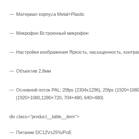
Материал корпуса Metal+Plastic
Микрофон Встроенный микрофон
Настройки изображения Яркость, насыщенность, контра
Объектив 2.8мм
Основной поток PAL: 20fps (2304x1296), 25fps (1920×1080
(1920×1080,1280×720, 704×480, 640×480)
div class="product__table__item">
Питание DC12V±25%/PoE