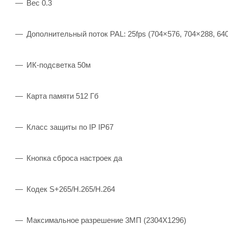
Вес 0.3
Дополнительный поток PAL: 25fps (704×576, 704×288, 640
ИК-подсветка 50м
Карта памяти 512 Гб
Класс защиты по IP IP67
Кнопка сброса настроек да
Кодек S+265/H.265/H.264
Максимальное разрешение 3МП (2304X1296)