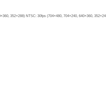
×360, 352×288) NTSC: 30fps (704×480, 704×240, 640×360, 352×24