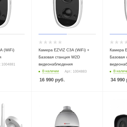
A (WiFi)
Камера EZVIZ C3A (WiFi) +
Камера E
я
Базовая станция W2D
Базовая
видеонаблюдения
видеона
: 1004881
В наличии
В налич
Арт.: 1004883
16 990
руб.
34 990