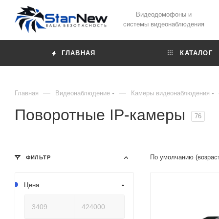
Видеодомофоны и
системы видеонаблюдения
ГЛАВНАЯ
КАТАЛОГ
—
—
Главная
Видеонаблюдение
Камеры видеонаблюдения
Поворотные IP-камеры
76
По умолчанию (возрас
ФИЛЬТР
Цена