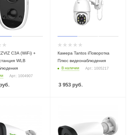
ZVIZ C3A (WiFi) +
Камера Tantos iПоворотка
 станция WLB
Плюс видеонаблюдения
блюдения
В наличии
Арт.: 1005217
ии
Арт.: 1004907
руб.
3 953
руб.