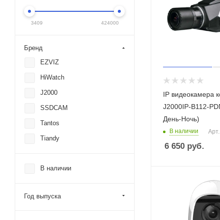
3409
424000
Бренд
EZVIZ
HiWatch
J2000
IP видеокамера 
J2000IP-B112-PD
SSDCAM
День-Ночь)
Tantos
В наличии
Арт.
Tiandy
6 650
руб.
В наличии
Год выпуска