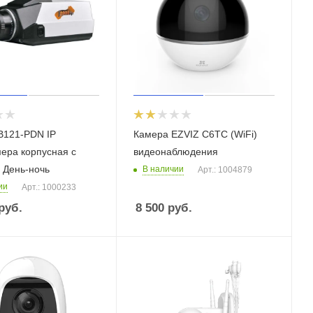
B121-PDN IP
Камера EZVIZ C6TC (WiFi)
ера корпусная с
видеонаблюдения
 День-ночь
В наличии
Арт.: 1004879
ии
Арт.: 1000233
руб.
8 500
руб.