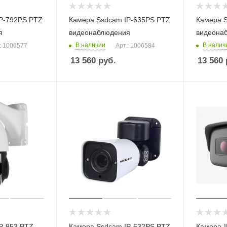
P-792PS PTZ
Камера Ssdcam IP-635PS PTZ
Камера 
я
видеонаблюдения
видеона
В наличии
В налич
: 1006577
Арт.: 1006584
13 560
руб.
13 560
P-953 PTZ
Камера Ssdcam IP-632PS PTZ
Камера-I