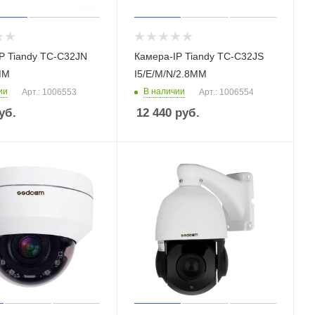
P Tiandy TC-C32JN
Камера-IP Tiandy TC-C32JS
ММ
I5/E/M/N/2.8ММ
ии
В наличии
Арт.: 1006553
Арт.: 1006554
уб.
12 440
руб.