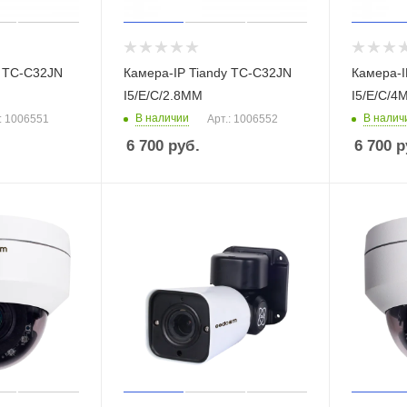
y TC-C32JN
Камера-IP Tiandy TC-C32JN
Камера-I
I5/E/C/2.8ММ
I5/E/C/4
В наличии
В налич
: 1006551
Арт.: 1006552
6 700
руб.
6 700
р