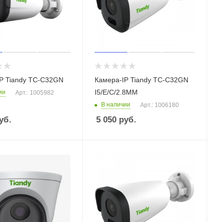
P Tiandy TC-C32GN
Камера-IP Tiandy TC-C32GN
I5/E/C/2.8ММ
ии
Арт.: 1005982
В наличии
Арт.: 1006180
уб.
5 050
руб.