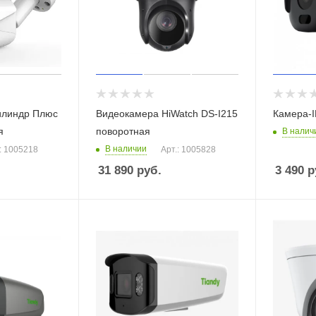
илиндр Плюс
Видеокамера HiWatch DS-I215
Камера-I
я
поворотная
В налич
В наличии
: 1005218
Арт.: 1005828
31 890
руб.
3 490
р