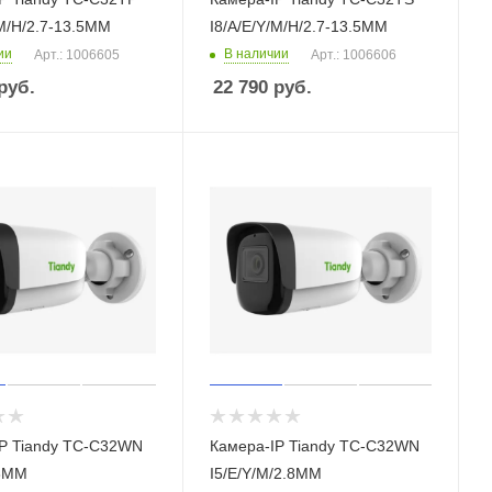
/M/H/2.7-13.5ММ
I8/A/E/Y/M/H/2.7-13.5ММ
ии
В наличии
Арт.: 1006605
Арт.: 1006606
руб.
22 790
руб.
IP Tiandy TC-C32WN
Камера-IP Tiandy TC-C32WN
.8ММ
I5/E/Y/M/2.8ММ