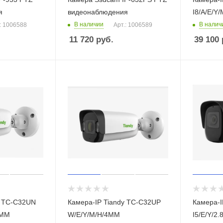
я
видеонаблюдения
I8/A/E/Y
В наличии
В налич
: 1006588
Арт.: 1006589
11 720
руб.
39 100
N
Камера-IP Tiandy TC-C32UP
Камера-
2ММ
W/E/Y/M/H/4ММ
I5/E/Y/2