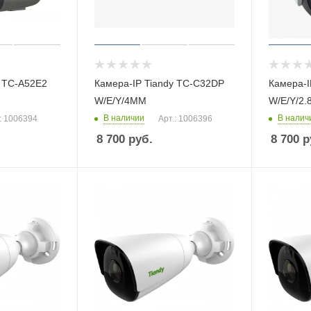
y TC-A52E2
Камера-IP Tiandy TC-C32DP
Камера-I
W/E/Y/4ММ
W/E/Y/2
В наличии
В налич
: 1006394
Арт.: 1006396
8 700
руб.
8 700
р