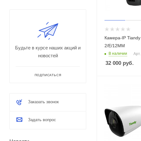
Камера-IP Tiand
2/E/12ММ
В наличии
Арт.
32 000
руб.