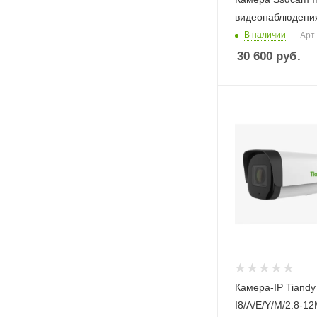
видеонаблюдени
В наличии
Арт.
30 600
руб.
Камера-IP Tiandy TC-C32U
I8/A/E/Y/M/2.8-1