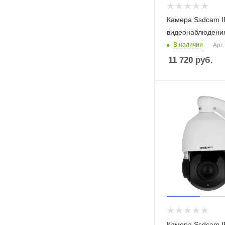
функциональности в мире
домофонов
Камера Ssdcam I
видеонаблюдени
24 августа 2019
В наличии
Арт.
Видеонаблюдение для частного
11 720
руб.
дома с минимальными затратами
Камера Ssdcam I