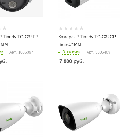
P Tiandy TC-C32FP
Камера-IP Tiandy TC-C32GP
.8ММ
I5/E/C/4ММ
ии
В наличии
Арт.: 1006397
Арт.: 3006409
уб.
7 900
руб.