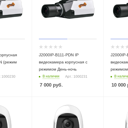
корпусная
J2000IP-B111-PDN IP
J2000IP-
N (режим
видеокамера корпусная с
видеокам
режимом День-ночь
режимом
В наличии
В налич
: 1000230
Арт.: 1000231
7 000
руб.
10 000