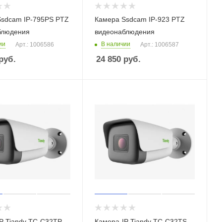
Ssdcam IP-795PS PTZ
Камера Ssdcam IP-923 PTZ
блюдения
видеонаблюдения
ии
В наличии
Арт.: 1006586
Арт.: 1006587
руб.
24 850
руб.
P Tiandy TC-C32TP
Камера-IP Tiandy TC-C32TS