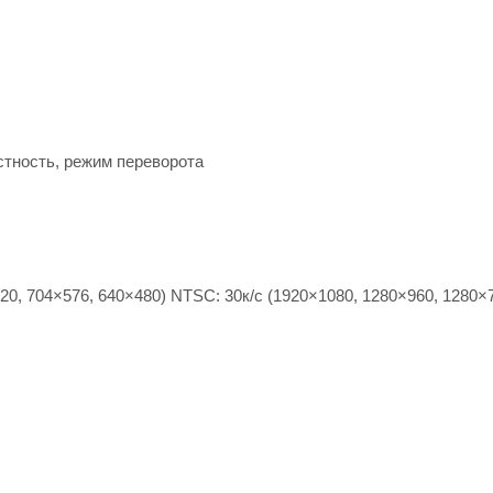
стность, режим переворота
20, 704×576, 640×480) NTSC: 30к/с (1920×1080, 1280×960, 1280×