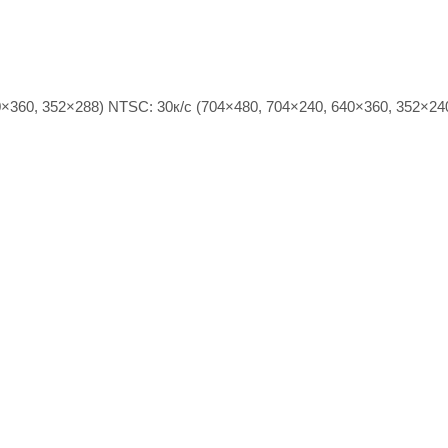
×360, 352×288) NTSC: 30к/с (704×480, 704×240, 640×360, 352×24