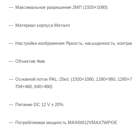
Максимальное разрешение 2МП (1920×1080)
Материал корпуса Металл
Настройки изображения Яркость, насыщенность, контра
Объектив 4мм
Основной поток PAL: 25к/с (1920×1080, 1280×960, 1280×7
704×480, 640×480)
Питание DC 12 V ± 20%
Потребляемая мощность MAX6W12VMAX7WPOE