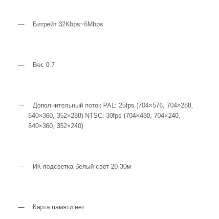
Битрейт 32Kbps~6Mbps
Вес 0.7
Дополнительный поток PAL: 25fps (704×576, 704×288,
640×360, 352×288) NTSC: 30fps (704×480, 704×240,
640×360, 352×240)
ИК-подсветка белый свет 20-30м
Карта памяти нет