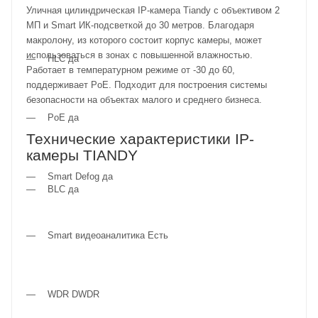
Уличная цилиндрическая IP-камера Tiandy с объективом 2
МП и Smart ИК-подсветкой до 30 метров. Благодаря
макролону, из которого состоит корпус камеры, может
использоваться в зонах с повышенной влажностью.
HLC да
Работает в температурном режиме от -30 до 60,
поддерживает PoE. Подходит для построения системы
безопасности на объектах малого и среднего бизнеса.
PoE да
Технические характеристики IP-
камеры TIANDY
Smart Defog да
BLC да
Smart видеоаналитика Есть
WDR DWDR