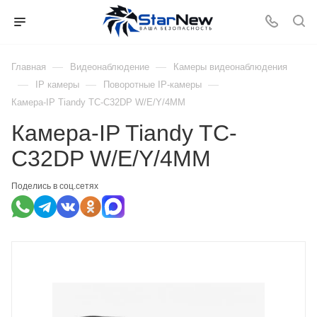
—
—
Главная
Видеонаблюдение
Камеры видеонаблюдения
—
—
—
IP камеры
Поворотные IP-камеры
Камера-IP Tiandy TC-C32DP W/E/Y/4ММ
Камера-IP Tiandy TC-
C32DP W/E/Y/4ММ
Поделись в соц.сетях