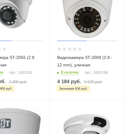
ера ST-2055 (2.8
Видеокамера ST-2009 (2.8 -
ная
12 mm), уличная
ии
В наличии
Арт.: 1003192
Арт.: 1003196
б.
4 184
руб.
2 400
руб.
5 020
руб.
400
руб.
Экономия
836
руб.