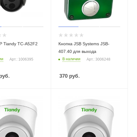
P Tiandy TC-A52F2
Кнопка JSB Systems JSB-
407.40 для выхода
ии
В наличии
Арт.: 1006395
Арт.: 3006248
руб.
370
руб.