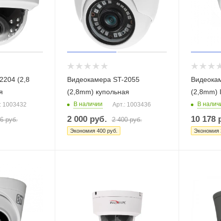
2204 (2,8
Видеокамера ST-2055
Видеока
я
(2,8mm) купольная
(2,8mm) 
В наличии
В налич
: 1003432
Арт.: 1003436
2 000
руб.
10 178
р
16
руб.
2 400
руб.
Экономия
400
руб.
Экономия