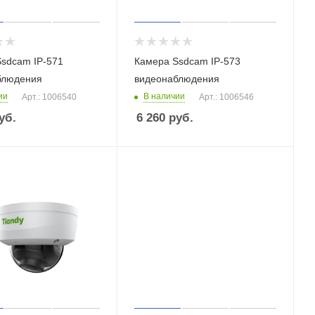
sdcam IP-571
Камера Ssdcam IP-573
блюдения
видеонаблюдения
ии
В наличии
Арт.: 1006540
Арт.: 1006546
уб.
6 260
руб.