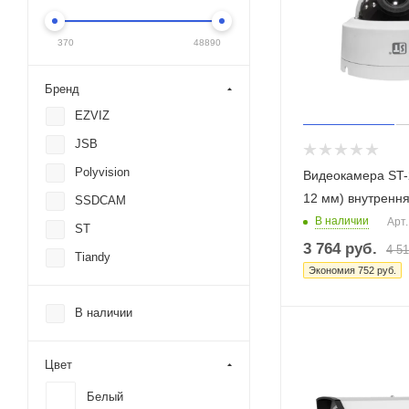
370
48890
Бренд
EZVIZ
JSB
Polyvision
Видеокамера ST-2
12 мм) внутренн
SSDCAM
В наличии
Арт.
ST
3 764
руб.
4 5
Tiandy
Экономия
752
руб.
В наличии
Цвет
Белый