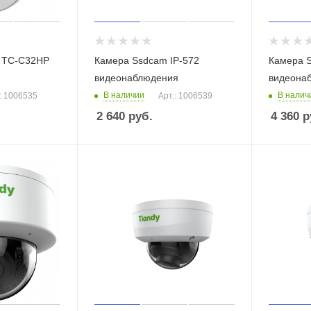
y TC-C32HP
Камера Ssdcam IP-572
Камера S
видеонаблюдения
видеона
В наличии
В налич
: 1006535
Арт.: 1006539
2 640
руб.
4 360
р