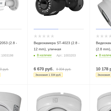
053 (2.8 -
Видеокамера ST-4023 (2.8 -
Видеока
12 mm), уличная
(2.8 mm)
В наличии
В налич
: 1003198
Арт.: 1003203
6 670
руб.
10 178
р
00
руб.
8 004
руб.
Экономия
1 334
руб.
Экономия