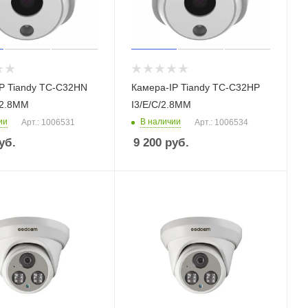
P Tiandy TC-C32HN
Камера-IP Tiandy TC-C32HP
/2.8ММ
I3/E/C/2.8ММ
ии
В наличии
Арт.: 1006531
Арт.: 1006534
уб.
9 200
руб.