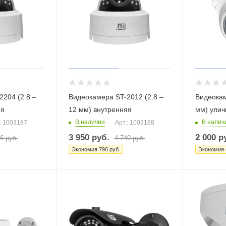
204 (2.8 –
Видеокамера ST-2012 (2.8 –
Видеокам
яя
12 мм) внутренняя
мм) улич
В наличии
В налич
: 1003187
Арт.: 1003188
3 950
руб.
2 000
ру
16
руб.
4 740
руб.
Экономия
790
руб.
Экономия