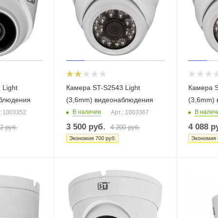
Light
Камера ST-S2543 Light
Камера S
аблюдения
(3,6mm) видеонаблюдения
(3,6mm)
В наличии
В налич
: 1003352
Арт.: 1003367
3 500
руб.
4 088
ру
52
руб.
4 200
руб.
Экономия
700
руб.
Экономия