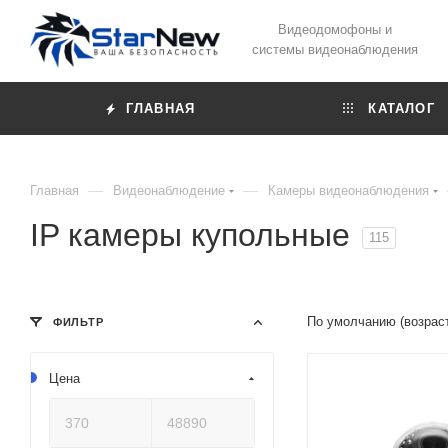
Видеодомофоны и
системы видеонаблюдения
ГЛАВНАЯ
КАТАЛОГ
—
—
Главная
Видеонаблюдение
Камеры видеонаблюдения
IP камеры купольные
115
По умолчанию (возрас
ФИЛЬТР
Цена