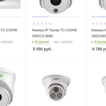
y TC-C32HN
Камера-IP Tiandy TC-C32HN
Камера-I
I3/E/C/2.8ММ
I3/E/C/M
В наличии
В налич
: 3006288
Арт.: 1006530
5 050
руб.
6 700
р