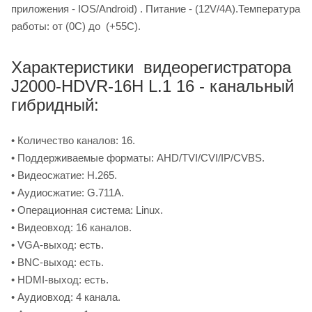
приложения - IOS/Android) . Питание - (12V/4A).Температура
работы: от (0С) до (+55С).
Характеристики видеорегистратора
J2000-HDVR-16H L.1 16 - канальный
гибридный:
• Количество каналов: 16.
• Поддерживаемые форматы: AHD/TVI/CVI/IP/CVBS.
• Видеосжатие: H.265.
• Аудиосжатие: G.711A.
• Операционная система: Linux.
• Видеовход: 16 каналов.
• VGA-выход: есть.
• BNC-выход: есть.
• HDMI-выход: есть.
• Аудиовход: 4 канала.