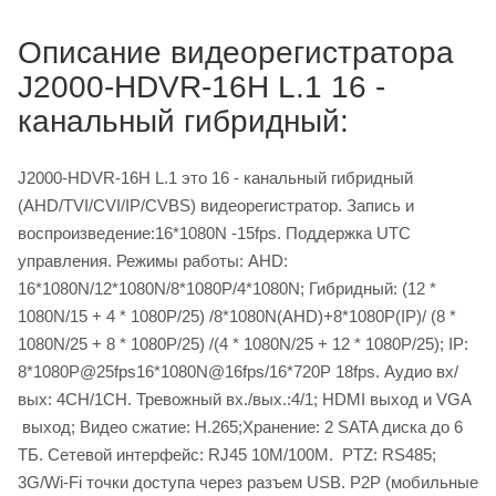
Описание видеорегистратора
J2000-HDVR-16H L.1 16 -
канальный гибридный:
J2000-HDVR-16H L.1 это 16 - канальный гибридный
(AHD/TVI/CVI/IP/CVBS) видеорегистратор. Запись и
воспроизведение:16*1080N -15fps. Поддержка UTC
управления. Режимы работы: AHD:
16*1080N/12*1080N/8*1080P/4*1080N; Гибридный: (12 *
1080N/15 + 4 * 1080P/25) /8*1080N(AHD)+8*1080P(IP)/ (8 *
1080N/25 + 8 * 1080P/25) /(4 * 1080N/25 + 12 * 1080P/25); IP:
8*1080P@25fps16*1080N@16fps/16*720P 18fps. Аудио вх/
вых: 4CH/1CH. Тревожный вх./вых.:4/1; HDMI выход и VGA
выход; Видео сжатие: H.265;Хранение: 2 SATA диска до 6
ТБ. Сетевой интерфейс: RJ45 10M/100M. PTZ: RS485;
3G/Wi-Fi точки доступа через разъем USB. P2P (мобильные