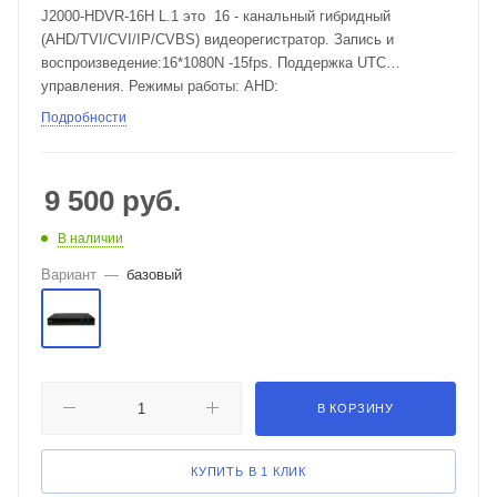
J2000-HDVR-16H L.1 это 16 - канальный гибридный
(AHD/TVI/CVI/IP/CVBS) видеорегистратор. Запись и
воспроизведение:16*1080N -15fps. Поддержка UTC
управления. Режимы работы: AHD:
16*1080N/12*1080N/8*1080P/4*1080N; Гибридный: (12 *
Подробности
1080N/15 + 4 * 1080P/25) /8*1080N(AHD)+8*1080P(IP)/ (8 *
1080N/25 + 8 * 1080P/25) /(4 * 1080N/25 + 12 * 1080P/25); IP:
8*1080P@25fps16*1080N@16fps/16*720P 18fps.
9 500
руб.
В наличии
Вариант
—
базовый
В КОРЗИНУ
КУПИТЬ В 1 КЛИК