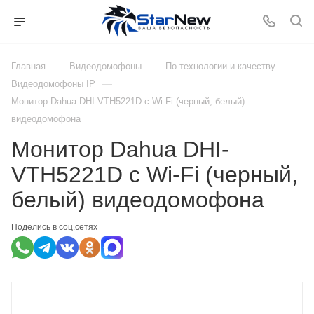
—
—
—
Главная
Видеодомофоны
По технологии и качеству
—
Видеодомофоны IP
Монитор Dahua DHI-VTH5221D с Wi-Fi (черный, белый)
видеодомофона
Монитор Dahua DHI-
VTH5221D с Wi-Fi (черный,
белый) видеодомофона
Поделись в соц.сетях