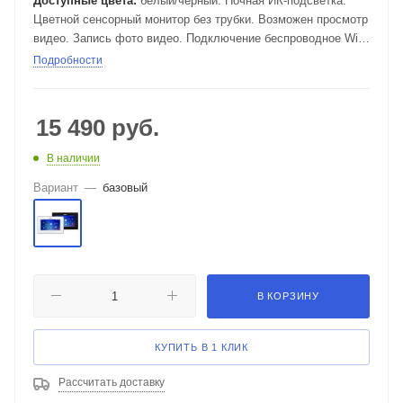
Доступные цвета:
белый/черный. Ночная ИК-подсветка.
Цветной сенсорный монитор без трубки. Возможен просмотр
видео. Запись фото видео. Подключение беспроводное Wi-
Fi, так и проводное RJ-45.Можно открывать замок через
Подробности
мобильное приложение и кнопкой.
15 490
руб.
В наличии
Вариант
—
базовый
В КОРЗИНУ
КУПИТЬ В 1 КЛИК
Рассчитать доставку