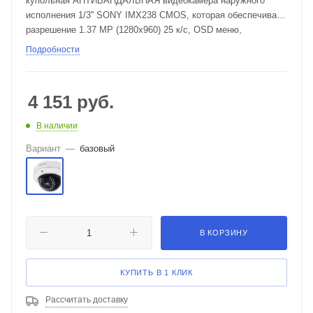
купольная АНТИВАНДАЛЬНАЯ видеокамера наружного
исполнения 1/3'' SONY IMX238 CMOS, которая обеспечивает
разрешение 1.37 MP (1280х960) 25 к/с, OSD меню,
чувствительность 0,01 лк (при вкл ИК 0 лк) F1.2, объектив
Подробности
вариофокальный объектив 2.8-12 мм, скорость электронного
затвора 1/50-1/100 000 сек, дальность ИК подсветки 30 м,
соотношение сигнал / шум 58 dB, IP 67, авто BLC / авто AGC
4 151
руб.
/ авто ATW / авто DNR / авто DWDR, питание DC 12V (400
мА), -40+50C. Разъем подключения камеры BNC.
В наличии
Вариант
—
базовый
В КОРЗИНУ
КУПИТЬ В 1 КЛИК
Рассчитать доставку