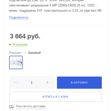
подсветкой до 25м, 1/2.9'' SONY IMX326, которая
обеспечивает разрешение 5 MP (2560х1920) 25 к/с, OSD
меню, поддержка XVI, чувствительность 0,01 лк (при вкл ИК
0 лк) F1.2, объектив фиксированный f 3.6 мм (105 градусов),
Подробности
скорость электронного затвора 1/50-1/100 000 сек,
дальность , соотношение сигнал / шум 58 dB, IP 67, авто
BLC / авто AGC / авто ATW / авто DNR / авто DWDR,
3 664
руб.
питание DC 12V (400 мА), -45+50C, 170х65х65мм, вес 302гр.
В наличии
Вариант
—
базовый
В КОРЗИНУ
КУПИТЬ В 1 КЛИК
Рассчитать доставку