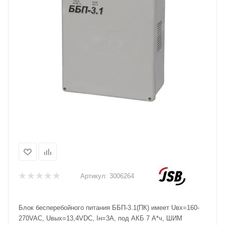
Артикул:
3006264
Блок бесперебойного питания ББП-3.1(ПК) имеет Uвх=160-
270VAC, Uвых=13,4VDC, Iн=3А, под АКБ 7 А*ч, ШИМ