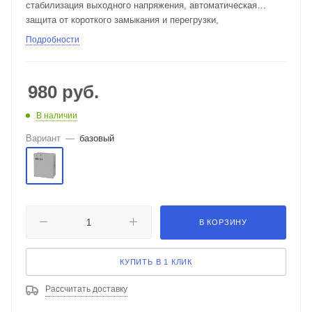
стабилизация выходного напряжения, автоматическая
защита от короткого замыкания и перегрузки,
автоматический переход на работу от АКБ при пропадании
Подробности
напряжения в сети, высокий КПД, пластиковый корпус
200x170x85мм.
980
руб.
В наличии
Вариант
—
базовый
В КОРЗИНУ
КУПИТЬ В 1 КЛИК
Рассчитать доставку