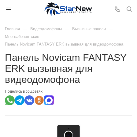
—
—
—
Главная
Видеодомофоны
Вызывные панели
—
Многоабонентские
Панель Novicam FANTASY ERK вызывная для видеодомофона
Панель Novicam FANTASY
ERK вызывная для
видеодомофона
Поделись в соц.сетях